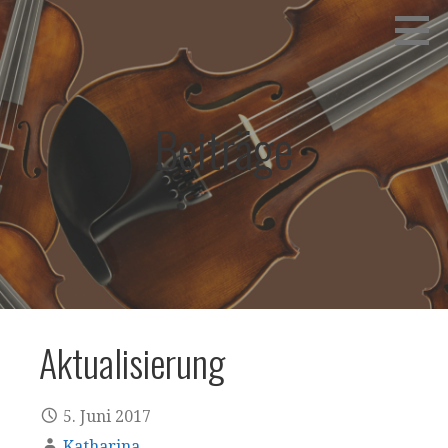
Zum
Inhalt
springen
Beiträge
Aktualisierung
5. Juni 2017
Katharina